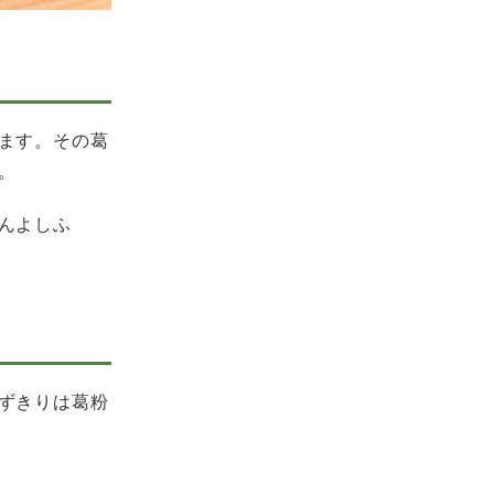
ます。その葛
。
んよしふ
ずきりは葛粉